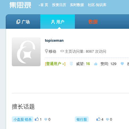
»首 页
投资日历
实时数据
社区-知识库
数据
广场
用户
topiceman
移动
主页访问量: 8067 次访问
[
普通用户 »
]
威望:
16
赞同:
129



擅长话题
1
0
4
0
小盘股 错杀
银行股