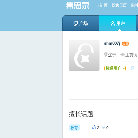
»首 页
投资日历
实
广场
用户
shm007j
辽宁
主页访问
[
普通用户 »
]

擅长话题
2
0
教育