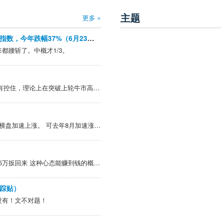
主题
更多 »
今年跌幅第一的板块：港股通互联网指数，今年跌幅37%（6月23号更新）
都腰斩了。中概才1/3。
@一跃未来 > 国家队控盘没有控住，理论上在突破上轮牛市高点之后回踩震荡几天再往上会走的更稳健点，现在这种虽然涨的快，但是容易一波流，还不如走的慢一点稳一点，中间有贴水+波段，总得利润可能还更多点。 已经在很努力的卖银行、公共事业、大蓝筹了，可惜挡不住
感觉有点像去年8月初，走出横盘加速上涨。 可去年8月加速涨了3周...
> 这几天老想一个涨停就把45万扳回来 这种心态能赚到钱的概率比运气砸头上的概率还低
踪贴）
没有！文不对题！