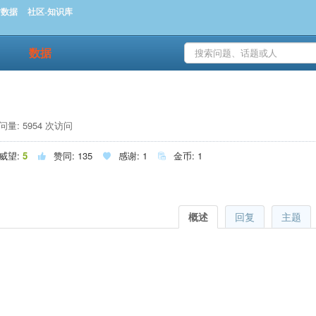
时数据
社区-知识库
数据
量: 5954 次访问
威望:
5
赞同:
135
感谢:
1
金币:
1



概述
回复
主题