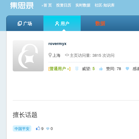
»首 页
投资日历
实时数据
社区-知识库
数据
广场
用户
rovermyx
上海
主页访问量: 3815 次访问
[
普通用户 »
]
威望:
5
赞同:
78
感



擅长话题
9
0
中国平安