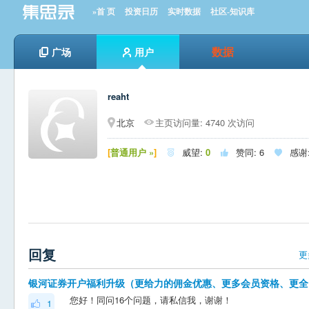
»首 页
投资日历
实时数据
社区-知识库
数据
广场
用户
reaht
北京
主页访问量: 4740 次访问
[
普通用户 »
]
威望:
0
赞同:
6
感谢



回复
更
银河
您好！同问16个问题，请私信我，谢谢！
1