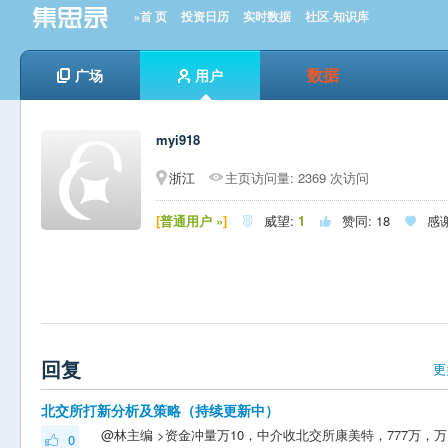
»首 页
投资日历
实时数据
社区-知识库
数据
广场
用户
myi918
浙江
主页访问量: 2369 次访问
[
普通用户 »
]
威望:
1
赞同:
18
感



回复
更
北交所打新分析及策略（持续更新中）
0