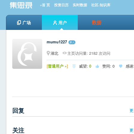
»首 页
投资日历
实时数据
社区-知识库
数据
广场
用户
mumu1227
湖北
主页访问量: 2182 次访问
[
普通用户 »
]
威望:
0
赞同:
0
感谢



回复
更
关注
更