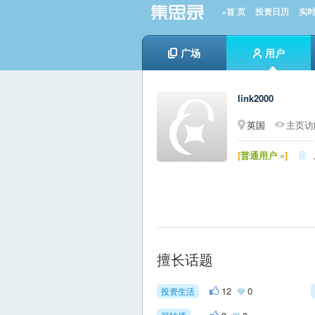
»首 页
投资日历
实
广场
用户
link2000
英国
主页访问
[
普通用户 »
]

擅长话题
12
0
投资生活