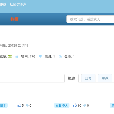
时数据
社区-知识库
数据
量: 20729 次访问
威望:
22
赞同:
176
感谢:
1
金币:
1



概述
回复
主题
5
0
10
0
日本
在日华人