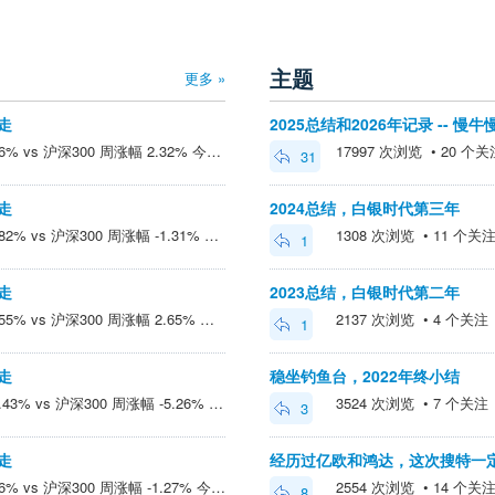
主题
更多 »
慢走
2025总结和2026年记录 -- 慢
8/7 周收益率 2.02% 今年6.86% vs 沪深300 周涨幅 2.32% 今年 1.39%。 收益主要来自期权和可转债。反弹中。 目前大致持仓： —转债 43% —门票股 6% —黄金ETF 5% —期权买购 1% (买购沪深300、科创和中证50...
17997 次浏览 • 20 个关注 
31
慢走
2024总结，白银时代第三年
7/31 周收益率 0.27% 今年4.82% vs 沪深300 周涨幅 -1.31% 今年 -0.9%。 收益主要来自可转债，弥补了期权卖沽的亏损。科技和双创的大幅下跌，极其挑战科创期权卖沽，安全垫不断受到挤压，周四美股芯片股的大幅反弹给了喘息的机会，接下来...
1308 次浏览 • 11 个关注 •
1
慢走
2023总结，白银时代第二年
7/24 周收益率 2.13% 今年4.55% vs 沪深300 周涨幅 2.65% 今年 0.42%。 收益主要来自期权卖沽。GJD的托盘资金带来回血，把上周的巨大下跌挽回了一大半。美伊看似动静很大，油价也有所上升，主流看法仍是TACO，问题是如何让双方体面...
2137 次浏览 • 4 个关注 • 
1
慢走
稳坐钓鱼台，2022年终小结
7/17 周收益率 -4.18% 今年2.43% vs 沪深300 周涨幅 -5.26% 今年 -2.18%。 损失主要来自期权卖沽和少量买购，主要发生在周五。这周特别是周五下跌巨大。全周看，转债这块反而变动不大。 目前大致持仓： —转债 60% —门票股 ...
3524 次浏览 • 7 个关注 • 
3
慢走
经历过亿欧和鸿达，这次搜特一
7/10 周收益率 1.3% 今年6.76% vs 沪深300 周涨幅 -1.27% 今年 3.26%。 收益主要来自期权卖沽，和少量买购。 美伊谈谈打打，市场看来已经认定终将平息。关注点是美国加息与否、中国CPI。双创暴涨暴跌预示着分化行情远未逆转，待看长鑫...
2554 次浏览 • 14 个关注 •
8