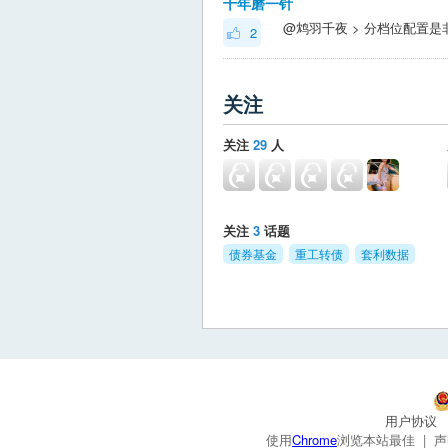
十年磨一针
2
关注
关注
29
人
关注
3
话题
债券基金
重工转债
套利数据
用户协议
使用
Chrome
浏览本站最佳 |