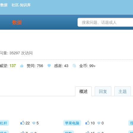
时数据
社区-知识库
数据
量: 35297 次访问
威望:
137
赞同:
756
感谢:
43
金币:
99+



概述
回复
主题
22
5
10
0
杠杆
苹果电脑