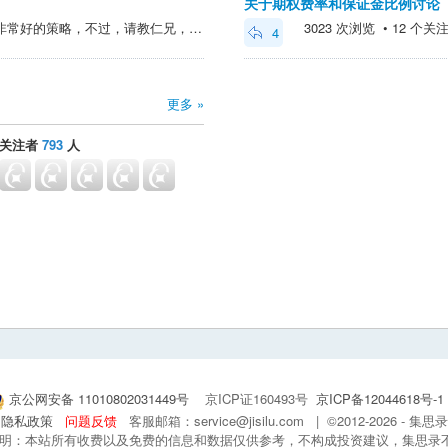
关于期权费率和保证金比例讨论
@鸩羽千夜 > 分档位配置是非常好的策略，不过，请教仁兄，这个策略熊购按档位灵活配置，意思是配 对应的虚值、平值购？ 按档位灵活配置最简单就是8000沽配8000购，7500沽配7500购如此类推，灵活的意思是如果你卖出10张8000沽本体，那么800...
3023 次浏览 • 12 个关注 •
4
更多 »
关注者
793
人
京公网安备 11010802031449号
京ICP证160493号
京ICP备12044618号-1
隐私政策
问题反馈
客服邮箱：service@jisilu.com | ©2012-2026 - 
 声明：本站所有收费以及免费的信息和数据仅供参考，不构成投资建议，集思录