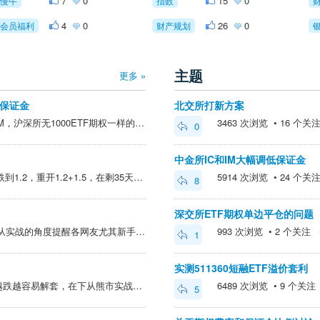
7
0
15
0
慢牛
指数
4
0
26
0
会员福利
财产规划
主题
更多 »
保证金
北交所打新方案
差异化经营，类似中金所有IM，沪深所无1000ETF期权一样的道理。还有ETF期权卖出免费，中金所一样要收15元手续费。 一句话总结：所有好处你中金所都占了，沪深所还怎么做生意？
3463 次浏览 • 16 个关注 •
0
中金所IC和IM大幅调低保证金
@右前花儿 > 模拟下，如果跌到1.2，重开1.2+1.5，在剩35天并假设30的波动率情况下，估算1.2要430块，1.5才3080，实收越2650而已，真收不了3000。跌到废纸价时，平仓支付3000，重开收2650。意味要支出350左右才能还度过一...
5914 次浏览 • 24 个关注 •
8
深交所ETF期权单边平仓的问题
@建淞 不是为辩而辩，而是从实战的角度提醒各网友尤其新手废纸牛沽并非万能也有缺陷，切勿以为万无一失盲目上高杠杆，低杠杆才能从容应对。例如暴跌的时候如果你低杠杆完全可以高价退掉7500P的保险再反弹的时候低价买入下月保险完成重构。
993 次浏览 • 2 个关注 • 2
1
实测511360短融ETF溢价套利
关于废纸牛沽组合遭遇暴跌越跌越容易解套，在下从熊市实战的角度提出一些不同意见: 众所周知熊市的下跌暴跌也不是一蹴而就的，更多的是螺旋式下跌。我们还是以7500P+8000P为例子，假设你按上述牛沽买好保险以为万事无忧可顺利穿越牛熊，此时500迅速从8000暴...
6489 次浏览 • 9 个关注 • 
5