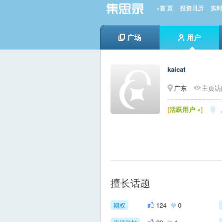
»首 页
投资日历
实
广场
用户
kaicat
广东
主页访问
[
活跃用户 »
]

擅长话题
124
0
期权