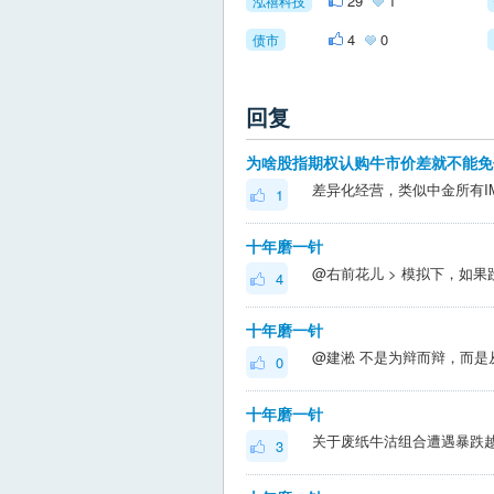
29
1
泓禧科技
4
0
债市
回复
为啥股指期权认购牛市价差就不能免
1
十年磨一针
4
十年磨一针
0
十年磨一针
3