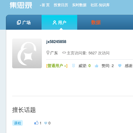
»首 页
投资日历
实时数据
社区-知识库
数据
广场
用户
jx58245858
广东
主页访问量: 5627 次访问
[
普通用户 »
]
威望:
0
赞同:
2
感谢



擅长话题
1
0
课程