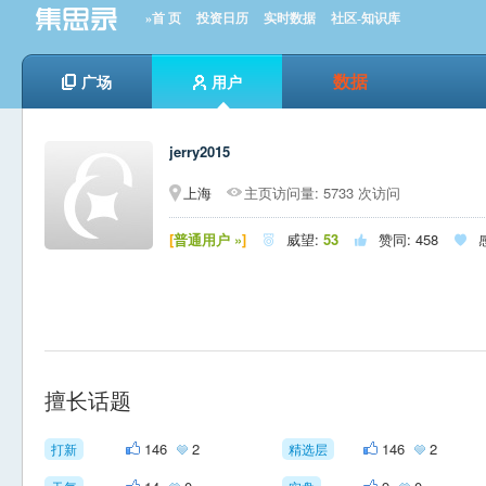
»首 页
投资日历
实时数据
社区-知识库
数据
广场
用户
jerry2015
上海
主页访问量: 5733 次访问
[
普通用户 »
]
威望:
53
赞同:
458



擅长话题
146
2
146
2
打新
精选层