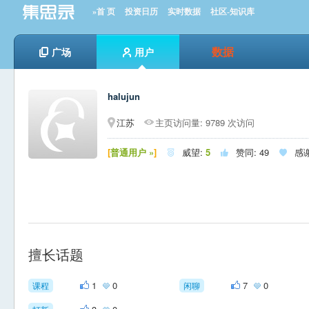
»首 页
投资日历
实时数据
社区-知识库
数据
广场
用户
halujun
江苏
主页访问量: 9789 次访问
[
普通用户 »
]
威望:
5
赞同:
49
感



擅长话题
1
0
7
0
课程
闲聊