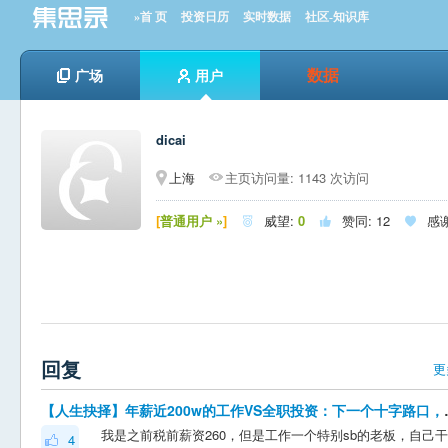
»首 页
投资日历
实时数据
社区-知识库
数据
广场
用户
dicai
上海
主页访问量: 1143 次访问
[
普通用户 »
]
威望:
0
赞同:
12
感



回复
更
【人生抉择】年薪近200
4