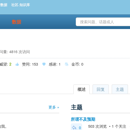
时数据
社区-知识库
数据
量: 4816 次访问
威望:
2
赞同:
153
感谢:
1
金币:
0



概述
回复
主题
主题
更多 »
所谓不及预期
信我。
503 次浏览 • 1 个关注 • 2
0