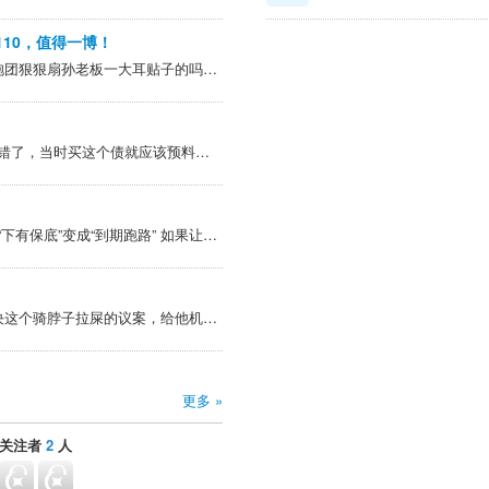
110，值得一博！
孙老板混江湖没格局，有想抱团狠狠扇孙老板一大耳贴子的吗？私我
@Leon22 > 能有钱回来就不错了，当时买这个债就应该预料到后续的风险 > > 可转债本身就是风险投资。评级已经下调了，拿到底就是赌了。愿赌服输才是好品质，不能赌赢了就吹自己水平高，赌输了就骂娘上街 法律赋予债权人的合法博弈权力。你单...
@ZQYMZ >广汇让可转债从“下有保底”变成“到期跑路” 如果让广汇开了这个口子，转债的底线就被历史性的拉低了
先提回售逼迫违约，然后否决这个骑脖子拉屎的议案，给他机会再好好想个合理的方案
更多 »
关注者
2
人