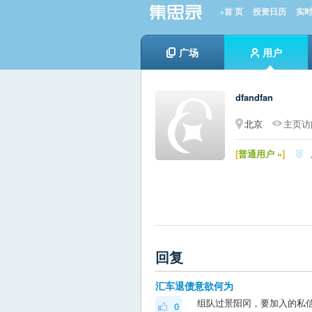
»首 页
投资日历
实
广场
用户
dfandfan
北京
主页访问
[
普通用户 »
]

回复
汇车退债意欲何为
组队过景阳冈，要加入的私
0