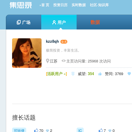
»首 页
投资日历
实时数据
社区-知识库
数据
广场
用户
kzz8qh
极简投资，丰富生活。
江苏
主页访问量: 25968 次访问
[
活跃用户 »
]
威望:
354
赞同:
3769



擅长话题
70
2
7
0
可转债
IC