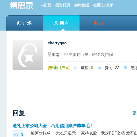
»首 页
投资日历
实时数据
社区-知识库
数据
广场
用户
cherrygao
湖南
主页访问量: 1667 次访问
[
普通用户 »
]
威望:
0
赞同:
22
感



回复
更
送礼上市公司大全！巧用信用账户薅羊毛！
3