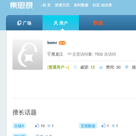
»首 页
投资日历
实时数据
社区-知识库
数据
广场
用户
bsmr
黑龙江
主页访问量: 7502 次访问
[
普通用户 »
]
威望:
12
赞同:
30
感



擅长话题
10
1
1
1
分级A
宏观数据