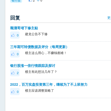
2
0
银行股
回复
更
顺溜哥堵下修主贴
建龙公告不下修
0
三年期可转债数据及评分（每周更新）
楼主这么用心，不赚钱都难！
0
银行股涨一倍行情跟踪及探讨
楼主有此想法几年了？
2
2022，百万实盘投资第三年，继续为了不上班努力
楼主应该调整策略了
0