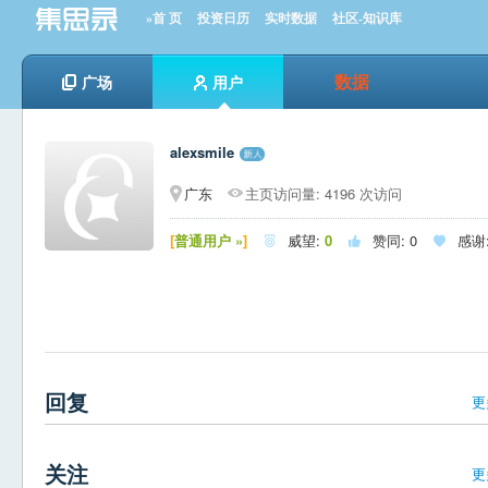
»首 页
投资日历
实时数据
社区-知识库
数据
广场
用户
alexsmile
广东
主页访问量: 4196 次访问
[
普通用户 »
]
威望:
0
赞同:
0
感谢



回复
更
关注
更