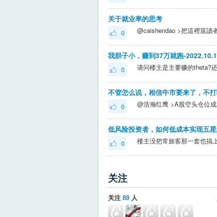
关于就业率的思考
0
我胆子小，赚到37万就跑-2022.10.
请问楼主是主要赚的theta?还
0
不管怎么说，相信牛市要来了，不打
0
低风险投资者，如何低成本实现五星
楼主没把常旅客那一套也搞
0
关注
关注
89
人