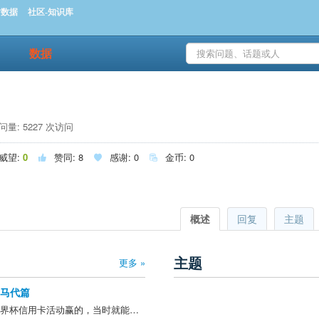
时数据
社区-知识库
数据
量: 5227 次访问
威望:
0
赞同:
8
感谢:
0
金币:
0



概述
回复
主题
主题
更多 »
法国马代篇
@eflikai >积分一半是2018世界杯信用卡活动赢的，当时就能换一套最贵的往返法国双人往返国泰头等舱，价值24万。后来没换，就一直慢慢又攒到现在兑了这个。 之前国航换国泰欧洲头等还活着的时候换过一张苏黎世的，昨天出了张星盟环球票，全部商务其中有段...