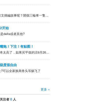
@caishendao >把這裡當讀者文摘編故事呢？開個三輪車一隻眼，聽力也不行， 問題來了、他的駕照怎麼來的， 即時當時眼睛 耳朵都沒問題身體體檢過了，換證體檢又怎麼混過去的…..你不會不知道送快遞電動車三輪車也是需要相關的駕照吧 一只眼视力正常可以...
12开始
是delta或者其他?
嘴炮！下注！有贴图！
@浩瀚红鹰 >A股空头仓位成本太高了，如果买平值的沽9月2650，现价是0.059元，69张期货对应2070张，成本是122万元。相当于正股到9月25日，如果仍然在2.65元以上，这122万就归零了，平均每天损失2万元。这个成本太高了，头痛。层主有没有低...
级度假自由
上?可以全家换商务头等躺飞了
更多 »
关注者
0
人