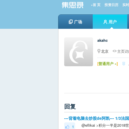
»首 页
投资日历
实
广场
用户
akahc
北京
主页访问
[
普通用户 »
]

回复
---背着电脑去炒股de阿凯--- 1/3
1