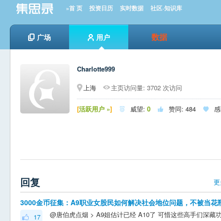
»首 页
投资日历
实时数据
社区-知识库
数据
广场
用户
Charlotte999
上海
主页访问量: 3702 次访问
[
活跃用户 »
]
威望:
0
赞同:
484
感



回复
更
3000金币征集：A9职业女股民如何解决社会地位问题，不被当花
17