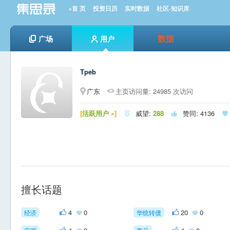
»首 页
投资日历
实时数据
社区-知识库
数据
广场
用户
Tpeb
广东
主页访问量: 24985 次访问
[
活跃用户 »
]
威望:
288
赞同:
4136



擅长话题
4
0
20
0
经济
华统转债