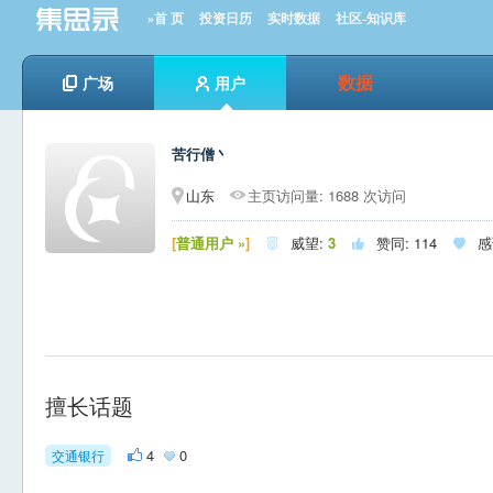
»首 页
投资日历
实时数据
社区-知识库
数据
广场
用户
苦行僧丶
山东
主页访问量: 1688 次访问
[
普通用户 »
]
威望:
3
赞同:
114
感



擅长话题
4
0
交通银行