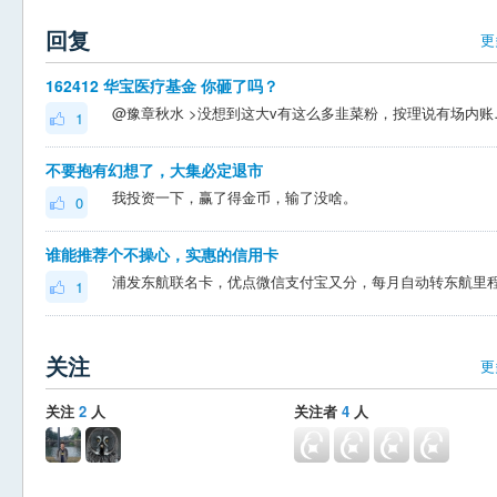
回复
更
162412 华宝医疗基金 你砸了吗？
@豫章秋水 >没想到这大v有这么多韭菜粉，
1
不要抱有幻想了，大集必定退市
我投资一下，赢了得金币，输了没啥。
0
谁能推荐个不操心，实惠的信用卡
1
关注
更
关注
2
人
关注者
4
人