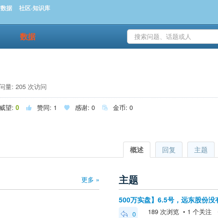
时数据
社区-知识库
数据
量: 205 次访问
威望:
0
赞同:
1
感谢:
0
金币:
0



概述
回复
主题
主题
更多 »
500万实盘】6.5号，远东股份
189 次浏览 • 1 个关注 • 2
0