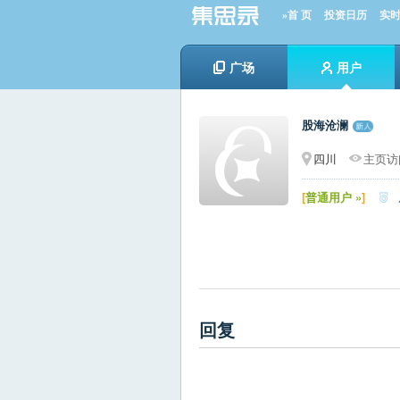
»首 页
投资日历
实
广场
用户
股海沧澜
四川
主页访问
[
普通用户 »
]

回复