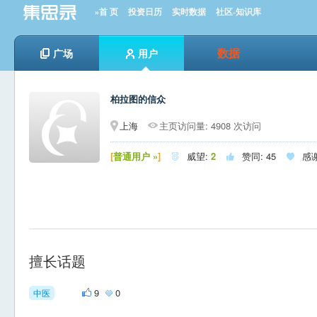
»首 页
投资日历
实时数据
社区-知识库
数据
广场
用户
柏拉图的信众
上海
主页访问量: 4908 次访问
[
普通用户 »
]
威望:
2
赞同:
45
感



擅长话题
9
0
中医