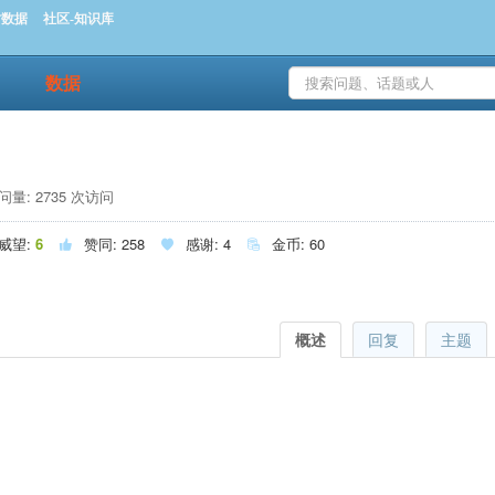
时数据
社区-知识库
数据
量: 2735 次访问
威望:
6
赞同:
258
感谢:
4
金币:
60



概述
回复
主题