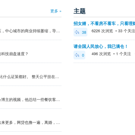
主题
更多 »
招女婿，不看房不看车，只看理
@AK47888 >由于网购的挤压，中心城市的商业持续萎缩，导致城市容纳就业人口的能力下降，造成二手房的出租及销售日趋困难。大量的流动人口包括新毕业学生在中心城市找不到工作，那么中心城市的房产升值就困难，即网购的出现，导致原有房产升值的逻辑发生了极大改变...
6226 次浏览 • 33 个关注 •
38
请全国人民放心，我已满仓！
速科技崩盘速度？
496 次浏览 • 1 个关注 • 2
0
@aaaaa >其实zf做到公平，比什么证策都好。 整天公平挂在嘴上，你满意了别人叫，别人满意你就叫。别光叽歪，你给个方案呀。
看了抖音一个收二手餐饮设备博主的视频，他总结一些餐饮客群的消失，对白酒也有一定参考价值， 有兴趣可以看看。 1.56 复制打开抖音，看看【狗哥二手餐饮设备的作品】三类餐饮客群正在结构性消失 # 狗哥二手餐饮设备 ... https://v.douyin.com...
银行贷款别还，或者还上撸出来更多，网贷也撸一遍，离婚，摆烂。