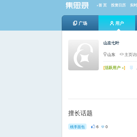
»首 页
投资日历
实
广场
用户
山左七叶
山东
主页访问
[
活跃用户 »
]

擅长话题
6
0
桃李面包