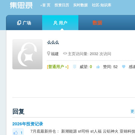
»首 页
投资日历
实时数据
社区-知识库
数据
广场
用户
么么么
福建
主页访问量: 2032 次访问
[
普通用户 »
]
威望:
0
赞同:
52
感



回复
更
2026年投资记录
1