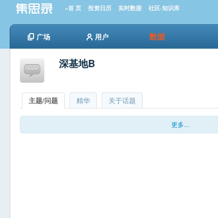
»首 页
投资日历
实时数据
社区-知识库
数据
广场
用户
深基地B
主题/问题
精华
关于话题
更多...