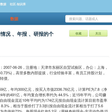
时数据
社区-知识库
数据
情况 、年报 、研报的个
收藏
关注
日期：2007-06-26，注册地：天津市东丽区自贸试验区，办公：上海，
40.73%)，高管多数内部提拔，行业经验丰富，有员工持股计划，
转债。
59亿，年均300亿元，按买入市值2336.76亿元，计算PE为7.8（净
024年的491亿，年均复合增长率约为 44.5%；近15年平均，公司赚
自由现金流近10年平均约为174亿元按自由现金流计算目前市盈率
股息：8.3%，相当于股价打了3.3折(按自由现金流计算相当于打了5.6
元，为市值的72%，每股现金红包5.2元（用林奇的现金-非流动负债/总