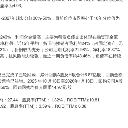
率为4.03。
5年-2027年规划分红30%-50%，目前价位市盈率处于10年分位值为
为243%，利润含金量高，主要为租赁负债支出体现在融资现金流
净利润；近15年平均，折旧与摊销占毛利的24%，占固定资产+无
3%），折旧较为充分；公司近期毛利率21.98%，净利率18.37%，
高，抗风险能力较强，最近一期负债率约43.46%，负债率在持续
远海控已完成了三轮回购，累计回购A股及H股合计6.87亿股，回购金额
票均已注销。2025 年10 月13日至2026年1月13日，回购公司A股
.356%，回购回购均价人民币14.97元/股
.44，股息率(TTM)：1.32%，ROE(TTM):10.81
，股息率(TTM)：3.59%，ROE(TTM): 6.38