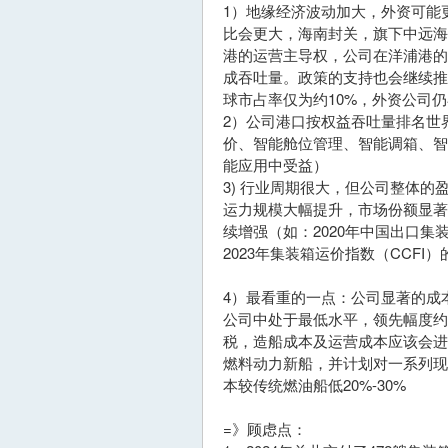
1）地缘经济波动加大，外资可能
比会更大，海南封关，旗下中远海
港的运营主导权，公司在洋浦港的中
成吞吐量。政策的支持也会继续推
球市占率仅为约10%，外资公司
2）公司港口按权益吞吐量排名世
价、智能舱位管理、智能调箱、智
能应用中受益）
3) 行业周期很大，但公司整体的
运力规模大幅提升，市场份额显
续增强（如：2020年中国出口集装箱
2023年集装箱运价指数（CCFI）的
4）最看重的一点：公司显著的成
公司中处于最低水平，领先幅度约
税，造船成本及运营成本应该会进一
燃料动力新船，并计划对一系列
本较传统燃油船低20%-30%
=》顾虑点：