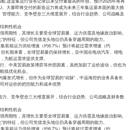
装箱船,这是集运行业有记录以来交付量最高的年份。预计2025年将再
万TEU。大量即将交付的新造运力将成为未来三年集运基本面的最大挑
长前景、管理能力、竞争壁垒三大维度展开，结合行业趋势、公司战略及
结构性机会
有强周期性，其增长主要受全球贸易量、运力供需及地缘政治影响。
化”的特征，但公司凭借龙头地位仍具备穿越周期的能力。
球集装箱运力供给增速（约6.7%）预计将超过需求增速（约
行。但长期来看，全球贸易量仍保持增长，且中国在电动汽车、锂电
势，为航运需求提供支撑。
绕行、中美贸易政策博弈等外部因素，虽然加剧了运价波动，但也为
和航线优化机会。
22年的爆发式增长，但作为全球贸易的“动脉”，中远海控的业务具备长
司对运价的把控能力和成本优势
、管理能力、竞争壁垒三大维度展开，结合行业趋势、公司战略及财务数
结构性机会
有强周期性，其增长主要受全球贸易量、运力供需及地缘政治影响。
化”的特征，但公司凭借龙头地位仍具备穿越周期的能力。
球集装箱运力供给增速（约6.7%）预计将超过需求增速（约