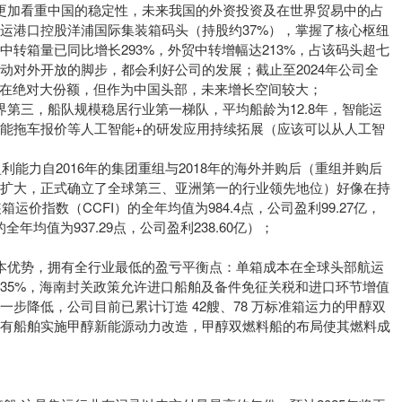
更加看重中国的稳定性，未来我国的外资投资及在世界贸易中的占
运港口控股洋浦国际集装箱码头（持股约37%），掌握了核心枢纽
转箱量已同比增长293%，外贸中转增幅达213%，占该码头超七
动对外开放的脚步，都会利好公司的发展；截止至2024年公司全
仍在绝对大份额，但作为中国头部，未来增长空间较大；
界第三，船队规模稳居行业第一梯队，平均船龄为12.8年，智能运
能拖车报价等人工智能+的研发应用持续拓展（应该可以从人工智
盈利能力自2016年的集团重组与2018年的海外并购后（重组并购后
著扩大，正式确立了全球第三、亚洲第一的行业领先地位）好像在持
运价指数（CCFI）的全年均值为984.4点，公司盈利99.27亿，
全年均值为937.29点，公司盈利238.60亿）；
本优势，拥有全行业最低的盈亏平衡点：单箱成本在全球头部航运
35%，海南封关政策允许进口船舶及备件免征关税和进口环节增值
步降低，公司目前已累计订造 42艘、78 万标准箱运力的甲醇双
现有船舶实施甲醇新能源动力改造，甲醇双燃料船的布局使其燃料成