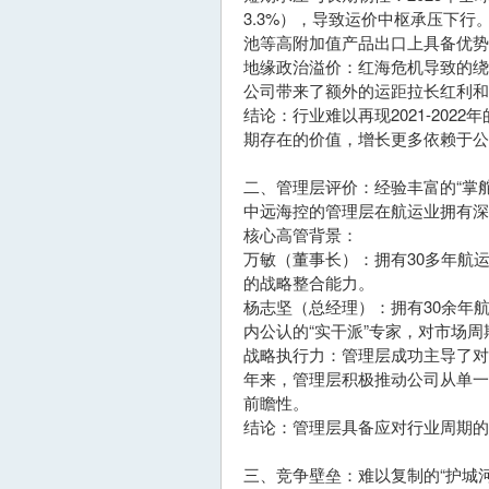
3.3%），导致运价中枢承压下
池等高附加值产品出口上具备优
地缘政治溢价：红海危机导致的
公司带来了额外的运距拉长红利
结论：行业难以再现2021-20
期存在的价值，增长更多依赖于公
二、管理层评价：经验丰富的“掌舵
中远海控的管理层在航运业拥有
核心高管背景：
万敏（董事长）：拥有30多年航
的战略整合能力。
杨志坚（总经理）：拥有30余年
内公认的“实干派”专家，对市场
战略执行力：管理层成功主导了对东
年来，管理层积极推动公司从单一
前瞻性。
结论：管理层具备应对行业周期的
三、竞争壁垒：难以复制的“护城河