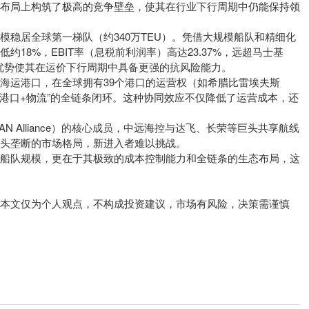
络布局上构筑了极高的竞争壁垒，使其在行业下行周期中仍能保持领
模稳居全球第一梯队（约340万TEU）。凭借大规模船队和精细化
约18%，EBIT率（息税前利润率）高达23.37%，远超马士基
优势使其在运价下行周期中具备更强的抗风险能力。
海运港口，在全球拥有39个港口的运营权（如希腊比雷埃夫斯
+港口+物流”的全链条闭环。这种协同效应不仅降低了运营成本，还
AN Alliance）的核心成员，中远海控与达飞、长荣等巨头共享航线
头垄断的市场格局，新进入者难以挑战。
于船队规模，更在于其极致的成本控制能力和全链条的生态布局，这
本文仅为个人观点，不构成投资建议，市场有风险，决策需谨慎