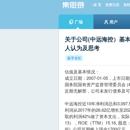
»首 页
投资日历
实
广场
用户
关于公司(中远海控）基本
人认为及思考
新手专区
估值及基本情况：
成立日期：2007-01-05，上市
国务院国有资产监督管理委员会 (
近期无解禁，公司未发行债券及可
中远海控近10年净利润总和3,097.
利润从2017年的26.62亿增长至2
取的利润42%做了资本支出，实际
13），ROE（TTM）15.16, 
折), 公司近期账上现金1700亿