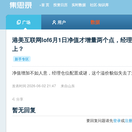
»首 页
投资日历
实时数据
社区-知识库
数据
广场
用户
港美互联网lof6月1日净值才增量两个点，经
上？
新手专区
净值增加不如人意，经理仓位配置成谜，这个溢价貌似失去了
发表时间 2026-06-02 21:47
来自山东
分享
暂无回复
要回复问题请先
登录
或
注