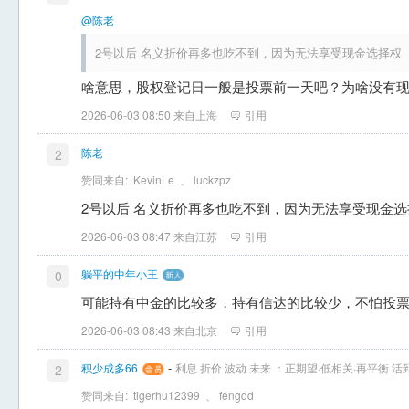
@陈老
2号以后 名义折价再多也吃不到，因为无法享受现金选择权
啥意思，股权登记日一般是投票前一天吧？为啥没有
2026-06-03 08:50 来自上海
引用
陈老
2
赞同来自:
KevinLe
、
luckzpz
2号以后 名义折价再多也吃不到，因为无法享受现金选
2026-06-03 08:47 来自江苏
引用
躺平的中年小王
0
可能持有中金的比较多，持有信达的比较少，不怕投
2026-06-03 08:43 来自北京
引用
-
积少成多66
利息 折价 波动 未来 ：正期望·低相关·再平衡 
2
赞同来自:
tigerhu12399
、
fengqd