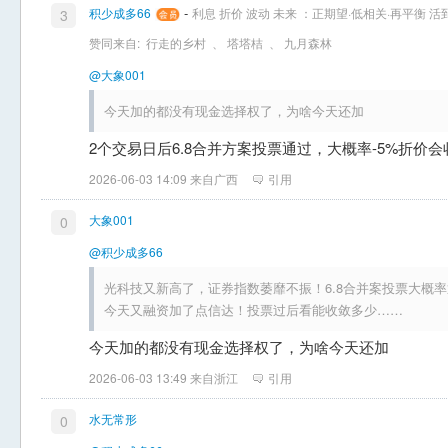
-
积少成多66
利息 折价 波动 未来 ：正期望·低相关·再平衡 
3
赞同来自:
行走的乡村
、
塔塔桔
、
九月森林
@大象001
今天加的都没有现金选择权了，为啥今天还加
2个交易日后6.8合并方案投票通过，大概率-5%折价
2026-06-03 14:09 来自广西
引用
大象001
0
@积少成多66
光科技又新高了，证券指数萎靡不振！6.8合并案投票大概率
今天又融资加了点信达！投票过后看能收敛多少……
今天加的都没有现金选择权了，为啥今天还加
2026-06-03 13:49 来自浙江
引用
水无常形
0