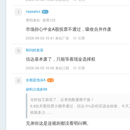
nsyeahui
1
赞同来自:
凌霄123
市场担心中金A股投票不通过，吸收合并作废
2026-06-03 16:41 来自广东
引用
郁闷的老湿
0
信达基本废了，只能等着现金选择权
2026-06-03 16:06 来自江西
引用
全都是泡沫A
0
@积少成多66
光科技又新高了，证券指数萎靡不振！
6.8合并案投票大概率通过，信达-5%折价应该会收敛，今
收敛多少……
兄弟你这是连规则都没看明白啊。