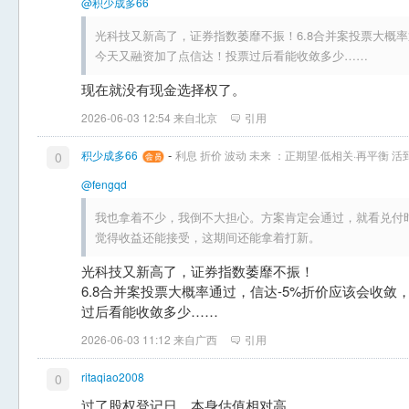
@积少成多66
光科技又新高了，证券指数萎靡不振！6.8合并案投票大概率
今天又融资加了点信达！投票过后看能收敛多少……
现在就没有现金选择权了。
2026-06-03 12:54 来自北京
引用
-
积少成多66
利息 折价 波动 未来 ：正期望·低相关·再平衡 
0
@fengqd
我也拿着不少，我倒不大担心。方案肯定会通过，就看兑付
觉得收益还能接受，这期间还能拿着打新。
光科技又新高了，证券指数萎靡不振！
6.8合并案投票大概率通过，信达-5%折价应该会收
过后看能收敛多少……
2026-06-03 11:12 来自广西
引用
ritaqiao2008
0
过了股权登记日，本身估值相对高