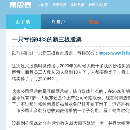
»首 页
投资日历
实时数据
社区-知识库
数据
广场
用户
一只亏损94%的新三板股票
以前买到过一只新三板退市股票，亏损98%：
https://www.jisi
这次这只股票叫微传播，2020年的时候大概十多块的价格买
巨亏，而且员工人数从50人降到13人了，人都要跑光了，看上
格卖掉了，亏损了94%。
这家公司经营的是互联网营销，搞自媒体什么的，在2020年
盈率只有7倍，大股东还是个上市公司岭南股份。现在岭南股份
了。不过那时候岭南股份虽然业务已经开始下滑了，但还是有
上市公司比音勒芬想收购微传播的一个子公司。看上去当时公
没想到公司2021年的营业收入就大幅下降近一半，并且大幅