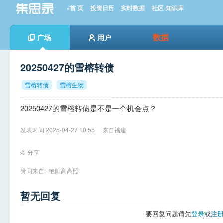
»首 页
投资日历
实时数据
社区-知识库
数据
广场
用户
20250427的雪榕转债
雪榕转债
雪榕生物
20250427的雪榕转债是不是一个机会点？
发表时间 2025-04-27 10:55
来自福建
分享
赞同来自:
艳阳高高照
暂无回复
要回复问题请先
登录
或
注