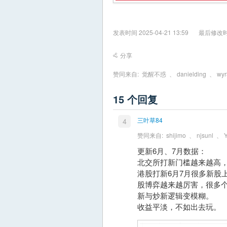
发表时间 2025-04-21 13:59
最后修改时间 
分享
赞同来自:
觉醒不惑
、
danielding
、
wy
15 个回复
三叶草84
4
赞同来自:
shijimo
、
njsunl
、
更新6月、7月数据：
北交所打新门槛越来越高
港股打新6月7月很多新股
股博弈越来越厉害，很多
新与炒新逻辑变模糊。
收益平淡，不如出去玩。