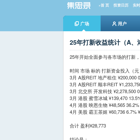
»首 页
投资日历
实
广场
用户
25年打新收益统计（A、
25年开始全面参与各市场的打新
时间 市场 标的 打新资金投入（元
3月 A股REIT 地产租住 ¥200,000 0.
3月 A股REIT 顺丰REIT ¥1,233,750 
3月 北交所 开发科技 ¥2,278,500 0.1
3月 港股 蜜雪冰城 ¥139,470 13.5% 
4月 港股 映恩生物 ¥48,565 36.2% ¥
4月 美股 霸王茶姬 ¥60,736 6.7% ¥4
合计 盈利¥28,773
结论是：