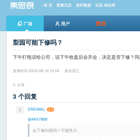
»首 页
投资日历
实时数据
社区-知识库
数据
广场
用户
梨园可能下修吗？
下午打电话给公司，说下午收盘后会开会，决定是否下修？同
发表时间 2024-08-16 15:04
来自浙江
分享
3 个回复
DREAM心
0
@AK47888
会下修到底吗？可能性大。