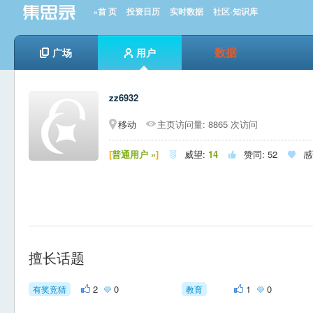
»首 页
投资日历
实时数据
社区-知识库
数据
广场
用户
zz6932
移动
主页访问量: 8865 次访问
[
普通用户 »
]
威望:
14
赞同:
52
感



擅长话题
2
0
1
0
有奖竞猜
教育