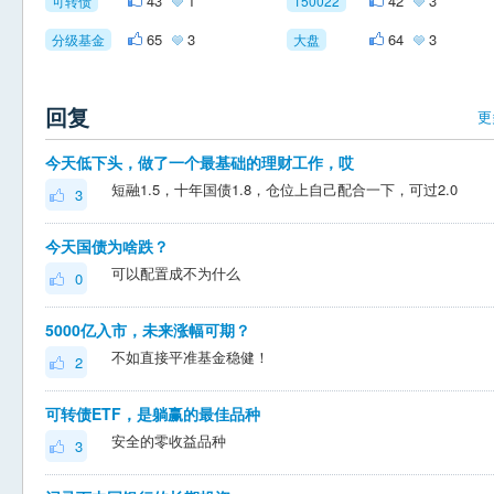
43
1
42
3
可转债
150022
65
3
64
3
分级基金
大盘
回复
更
今天低下头，做了一个最基础的理财工作，哎
短融1.5，十年国债1.8，仓位上自己配合一下，可过2.0
3
今天国债为啥跌？
可以配置成不为什么
0
5000亿入市，未来涨幅可期？
不如直接平准基金稳健！
2
可转债ETF，是躺赢的最佳品种
安全的零收益品种
3