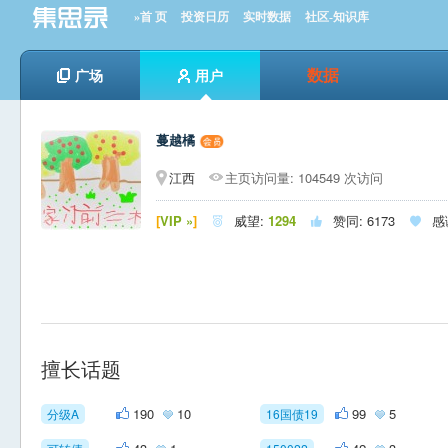
»首 页
投资日历
实时数据
社区-知识库
数据
广场
用户
蔓越橘
江西
主页访问量: 104549 次访问
[
VIP »
]
威望:
1294
赞同:
6173
感



擅长话题
190
10
99
5
分级A
16国债19