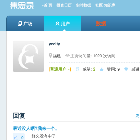
»首 页
投资日历
实时数据
社区-知识库
数据
广场
用户
yecity
福建
主页访问量: 1029 次访问
[
普通用户 »
]
威望:
2
赞同:
9
感谢



回复
更
最近没人晒?我来一个。
好久没有中了
0