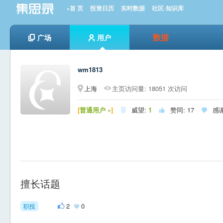
»首 页
投资日历
实时数据
社区-知识库
数据
广场
用户
wm1813
上海
主页访问量: 18051 次访问
[
普通用户 »
]
威望:
1
赞同:
17
感



擅长话题
2
0
职投