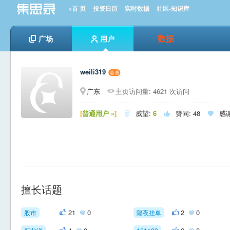
»首 页
投资日历
实时数据
社区-知识库
数据
广场
用户
weili319
广东
主页访问量: 4621 次访问
[
普通用户 »
]
威望:
6
赞同:
48
感



擅长话题
21
0
2
0
股市
隔夜挂单