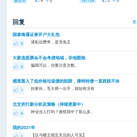
4
0
2
0
新北洋
161129
回复
更
国泰海通证券开户大礼包
请私信费率，是否免五
0
大家选股票会不会考虑地域，非地图炮
骗我可以，但要注意次数。
0
感觉落入了低价格垃圾债的陷阱，搜特转债一直跌跌不休
好家伙，毛大师一出手，就知有没有
1
北交所打新分析及策略（持续更新中）
种业没人打吗？难怪我中了那么多。
4
我的2021年
【仅与楼主相互关注的人可见】
1