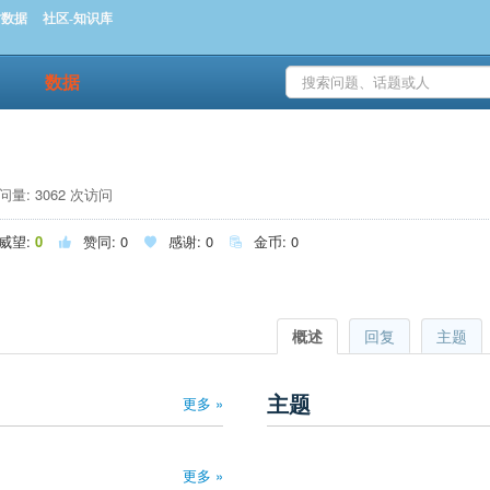
时数据
社区-知识库
数据
量: 3062 次访问
威望:
0
赞同:
0
感谢:
0
金币:
0



概述
回复
主题
主题
更多 »
更多 »