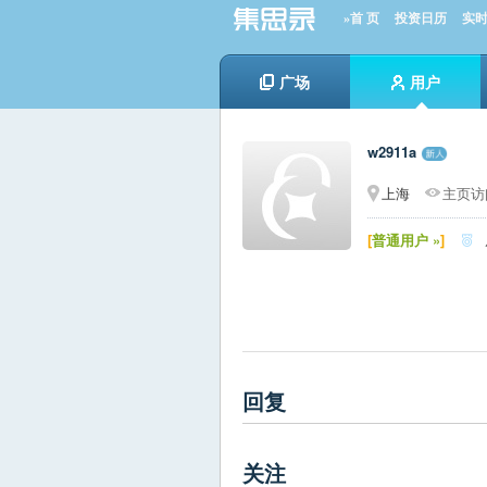
»首 页
投资日历
实
广场
用户
w2911a
上海
主页访问
[
普通用户 »
]

回复
关注