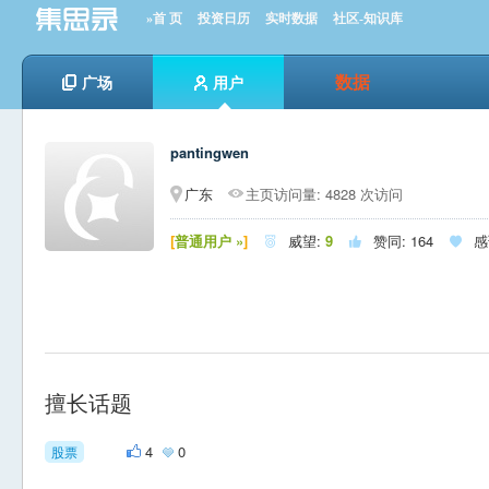
»首 页
投资日历
实时数据
社区-知识库
数据
广场
用户
pantingwen
广东
主页访问量: 4828 次访问
[
普通用户 »
]
威望:
9
赞同:
164
感



擅长话题
4
0
股票