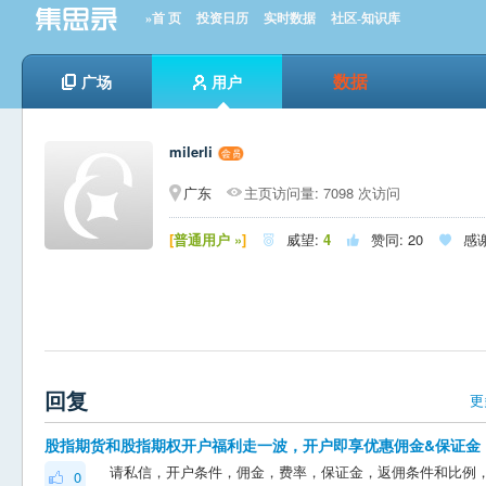
»首 页
投资日历
实时数据
社区-知识库
数据
广场
用户
milerli
广东
主页访问量: 7098 次访问
[
普通用户 »
]
威望:
4
赞同:
20
感



回复
更
股指期货和股指期权开户福利走一波，开户即享优惠佣金&保证金
0