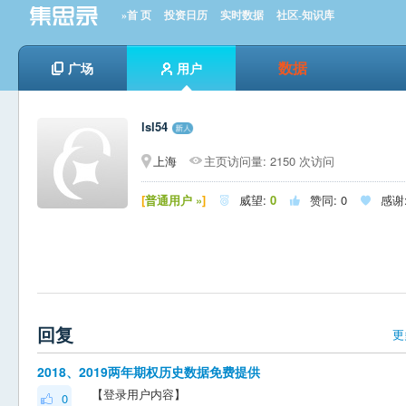
»首 页
投资日历
实时数据
社区-知识库
数据
广场
用户
lsl54
上海
主页访问量: 2150 次访问
[
普通用户 »
]
威望:
0
赞同:
0
感谢



回复
更
2018、2019两年期权历史数据免费提供
【登录用户内容】
0