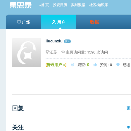
»首 页
投资日历
实时数据
社区-知识库
数据
广场
用户
liucunxiu
江苏
主页访问量: 1396 次访问
[
普通用户 »
]
威望:
0
赞同:
0
感谢



回复
更
关注
更