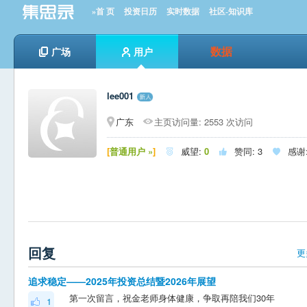
»首 页
投资日历
实时数据
社区-知识库
数据
广场
用户
lee001
广东
主页访问量: 2553 次访问
[
普通用户 »
]
威望:
0
赞同:
3
感谢



回复
更
追求稳定——2025年投资总结暨2026年展望
第一次留言，祝金老师身体健康，争取再陪我们30年
1