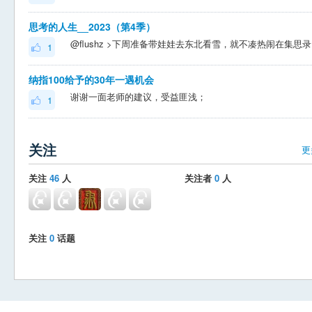
思考的人生__2023（第4季）
@flushz >下
1
纳指100给予的30年一遇机会
谢谢一面老师的建议，受益匪浅；
1
关注
更
关注
46
人
关注者
0
人
关注
0
话题