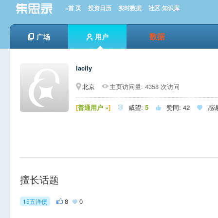
»首 页
投资日历
实时数据
社区-知识库
数据
广场
用户
lacily
北京
主页访问量: 4358 次访问
[
普通用户 »
]
威望:
5
赞同:
42
感



擅长话题
8
0
15五洋债