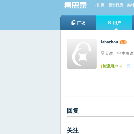
»首 页
投资日历
实
广场
用户
labazhou
天津
主页访问
[
普通用户 »
]

回复
关注