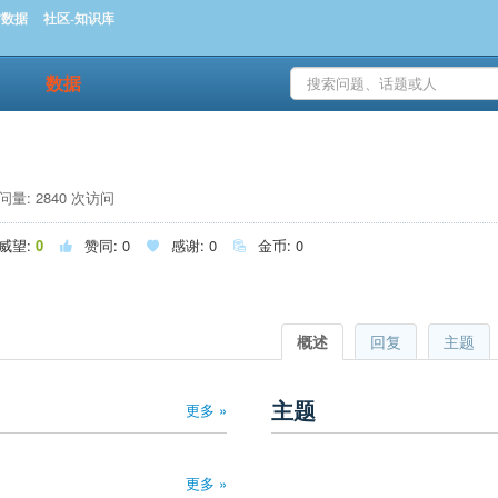
时数据
社区-知识库
数据
量: 2840 次访问
威望:
0
赞同:
0
感谢:
0
金币:
0



概述
回复
主题
主题
更多 »
更多 »