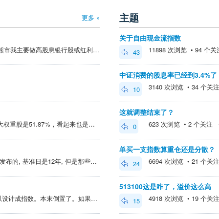
主题
更多 »
关于自由现金流指数
@海阔天空yu > 再次说明：熊市我主要做高股息银行股或红利ETF，牛市我主要做宽基ETF或转债ETF，很少做行业ETF。 海大，牛市你做宽基ETF主要是沪深300或者中证500这种没有明显倾向的标的，还是类似创业板科创板这种有偏向性的
11898 次浏览 • 94 个关注 
43
中证消费的股息率已经到3.4%了
3140 次浏览 • 34 个关注 •
10
这就调整结束了？
刚才看了一下159201，前十大权重股是51.87%，看起来也是比较集中，不像红利那样分散。
623 次浏览 • 2 个关注 • 2
0
单买一支指数算重仓还是分散？
@IOne0 > 不是的, 是25年才发布的, 基准日是12年, 但是那些数据是回测出来的. 这么坑啊。。。我看国证指数官网上显示是2012-12-28发布的。。。。
6694 次浏览 • 21 个关注 •
24
513100这是咋了，溢价这么高
@ls赌徒 > 就是因为好，所以设计成指数。本末倒置了。如果是从18年开始编制的指数，跑了几年发现年年都不错，才能说明一定问题。 这个指数好像12年就发布了
4918 次浏览 • 19 个关注 •
15