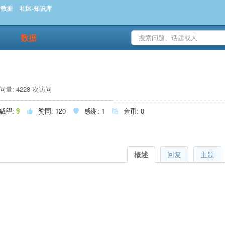
时数据
社区-知识库
数据
量: 4228 次访问
威望:
9
赞同:
120
感谢:
1
金币:
0



概述
回复
主题