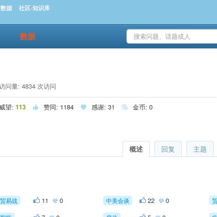
时数据
社区-知识库
数据
访问量: 4834 次访问
威望:
113
赞同:
1184
感谢:
31
金币:
0



概述
回复
主题
11
0
22
0
贸易战
中美会谈