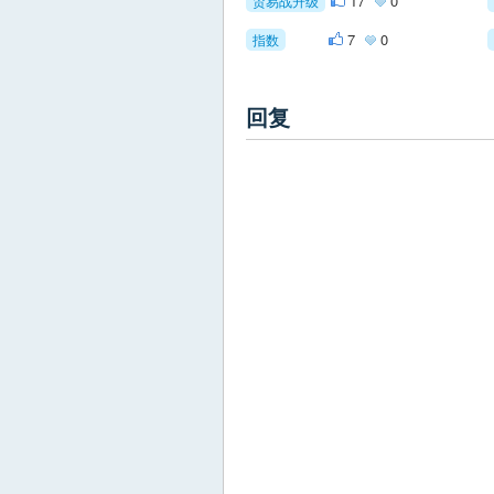
17
0
贸易战升级
7
0
指数
回复