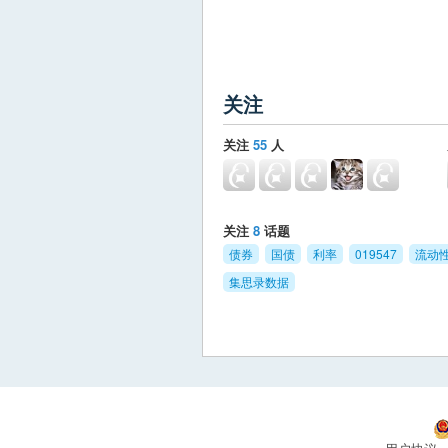
关注
关注
55
人
关注
8
话题
债券
国债
利率
019547
流动
集思录数据