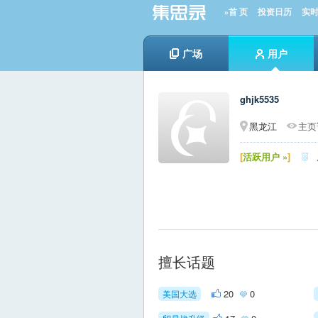
»首 页
投资日历
实
广场
用户
ghjk5535
黑龙江
主页
[
活跃用户 »
]

擅长话题
20
0
美国大选