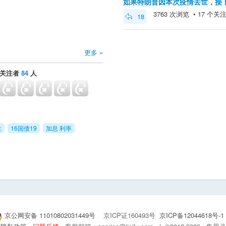
如果特朗普因本次疫情去世，接
3763 次浏览 • 17 个关注 •
18
更多 »
关注者
84
人
性
16国债19
加息 利率
京公网安备 11010802031449号
京ICP证160493号
京ICP备12044618号-1