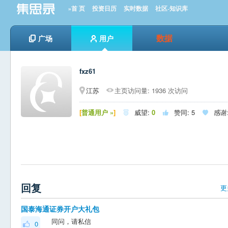
»首 页
投资日历
实时数据
社区-知识库
数据
广场
用户
fxz61
江苏
主页访问量: 1936 次访问
[
普通用户 »
]
威望:
0
赞同:
5
感谢



回复
更
国泰海通证券开户大礼包
同问，请私信
0