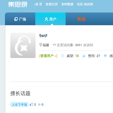
»首 页
投资日历
实时数据
社区-知识库
数据
广场
用户
fjqzjf
福建
主页访问量: 9951 次访问
[
普通用户 »
]
威望:
18
赞同:
27
感



擅长话题
3
0
人生下半场